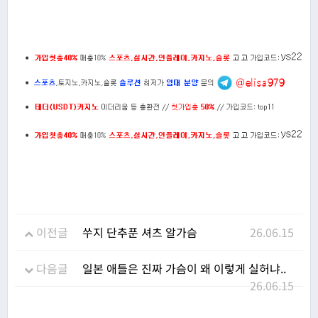
이전글
쑤지 단추푼 셔츠 알가슴
26.06.15
다음글
일본 애들은 진짜 가슴이 왜 이렇게 실허냐..
26.06.15