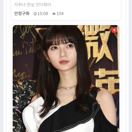
자취녀 현실 언더웨어
안정구화
15:08
154
N