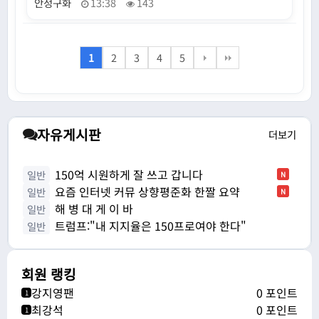
안정구화
13:38
143
1
2
3
4
5
자유게시판
더보기
150억 시원하게 잘 쓰고 갑니다
일반
N
요즘 인터넷 커뮤 상향평준화 한짤 요약
일반
N
해 병 대 게 이 바
일반
트럼프:"내 지지율은 150프로여야 한다"
일반
회원 랭킹
강지영팬
0 포인트
1
최강석
0 포인트
1