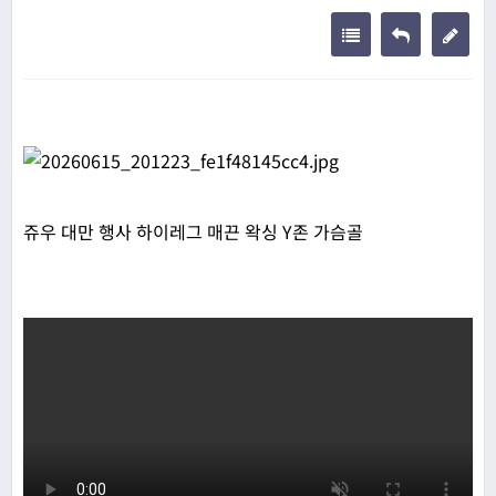
쥬우 대만 행사 하이레그 매끈 왁싱 Y존 가슴골