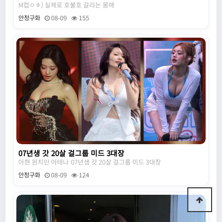
M컵ㅇㅎ) 실제로 호불호 갈리는 몸매
안정구화
08-09
155
07년생 갓 20살 걸그룹 미드 3대장
아현 원지민 아테나 07년생 갓 20살 걸그룹 미드 3대장
안정구화
08-09
124