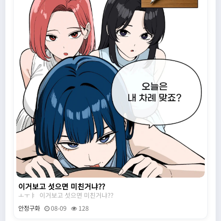
이거보고 섯으면 미친거냐??
ㅗㅜㅑ 이거보고 섯으면 미친거냐??
안정구화
08-09
128