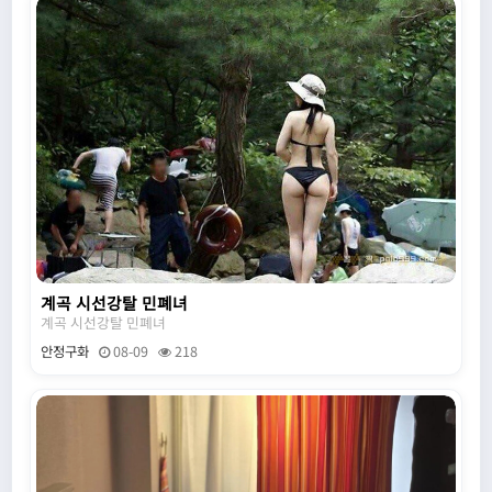
계곡 시선강탈 민폐녀
계곡 시선강탈 민폐녀
안정구화
08-09
218