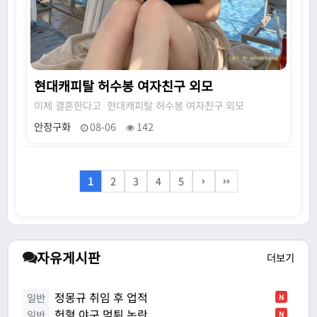
현대캐피탈 허수봉 여자친구 외모
이제 결혼한다고 현대캐피탈 허수봉 여자친구 외모
안정구화
08-06
142
1
2
3
4
5
자유게시판
더보기
정몽규 취임 후 업적
일반
N
헌혈 야구 먹튀 논란
일반
N