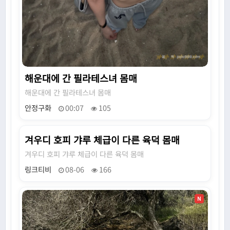
해운대에 간 필라테스녀 몸매
해운대에 간 필라테스녀 몸매
안정구화
00:07
105
겨우디 호피 갸루 체급이 다른 육덕 몸매
N
겨우디 호피 갸루 체급이 다른 육덕 몸매
링크티비
08-06
166
N