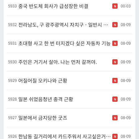
중국 반도체 회사가 급성장한 비결
5933
00:03
N
전라남도, 구 광주광역시 자치구 - 일반시 승격 추진
5932
08-09
N
초대형 사고 한 번 터지겠다 싶은 자동차 기능
5931
08-09
N
주인은 거기서 살아. 나는 먼저 갈꺼야.
5930
08-09
N
어질어질 오키나와 근황
5929
08-09
N
일본 쉬었음청년 충격 근황
5928
08-09
N
일본에서 금지당한 굿즈
5927
08-09
N
한남동 길거리에서 카드주워서 사고싶은거 삼
5926
08-09
N