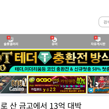
N
N
N
슬롯갤러리
유머
자유게시판
로 산 금고에서 13억 대박