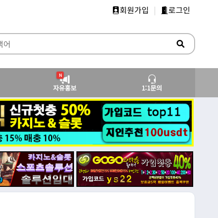
회원가입
|
로그인
N
자유홍보
1:1문의