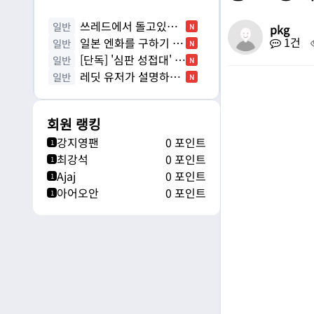
쓰레드에서 돌고있는
일반
N
pkg
1건
배인규 사망 음모론
일본 엔화를 구하기 위
일반
N
해 유럽을 통수친 미국
[단독] '심판 성접대' 징
일반
N
계 안 한 이유…
레딧 유저가 설명하는
일반
N
일본 돈카츠와 한국 돈까스의
차…
회원 랭킹
강지영팬
0 포인트
1
최강석
0 포인트
1
Ajaj
0 포인트
1
아어오안
0 포인트
1