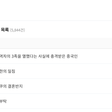
 목록
(5,844건)
역자의 3족을 멸했다는 사실에 충격받은 중국인
한의 일침
쿠의 결혼반지
 부탁