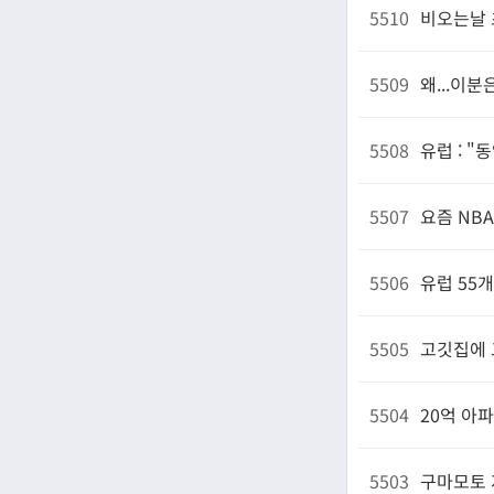
5510
비오는날 
5509
왜...이
5508
유럽 : 
5507
요즘 NB
5506
유럽 55
5505
고깃집에 
5504
20억 아
5503
구마모토 