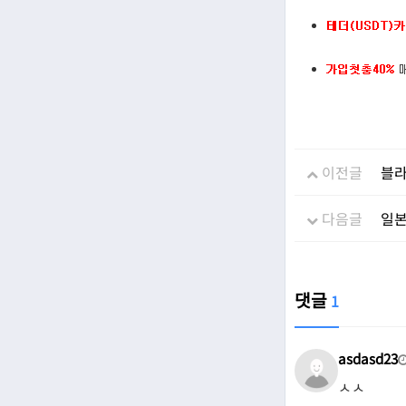
이전글
블라
다음글
일본
댓글
1
asdasd23
ㅅㅅ