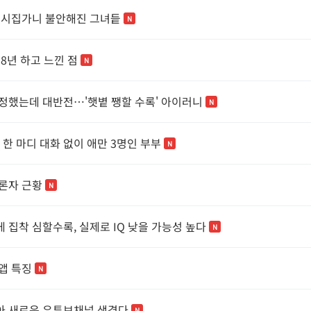
 시집가니 불안해진 그녀듵
N
 8년 하고 느낀 점
N
정했는데 대반전…'햇볕 쨍할 수록' 아이러니
N
 한 마디 대화 없이 애만 3명인 부부
N
론자 근황
N
 집착 심할수록, 실제로 IQ 낮을 가능성 높다
N
앱 특징
N
 새로운 유튜브채널 생겼다
N