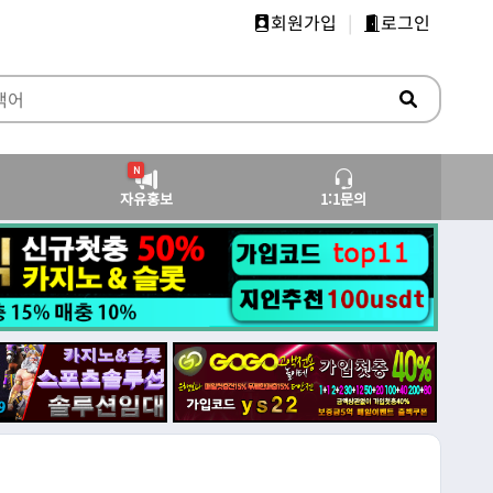
회원가입
|
로그인
N
자유홍보
1:1문의