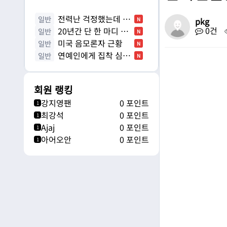
전력난 걱정했는데 대
일반
N
pkg
0건
반전…'햇볕 쨍할 수록' 아이
20년간 단 한 마디 대
일반
N
러니
화 없이 애만 3명인 부부
미국 음모론자 근황
일반
N
연예인에게 집착 심할
일반
N
수록, 실제로 IQ 낮을 가능성
…
회원 랭킹
강지영팬
0 포인트
1
최강석
0 포인트
1
Ajaj
0 포인트
1
아어오안
0 포인트
1