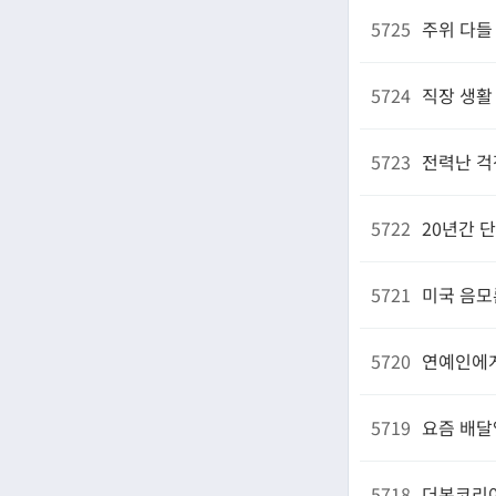
5725
주위 다들
5724
직장 생활
5723
전력난 걱
5722
20년간 단
5721
미국 음모
5720
연예인에게
5719
요즘 배달
5718
더본코리아