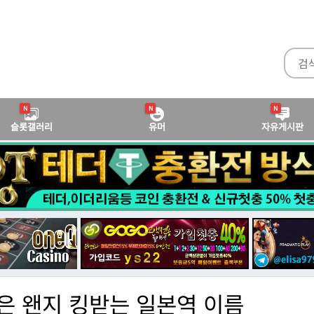
N
N
N
슬롯갤러리
유머
자유게시판
은 왠지 킹받는 일본역 이름