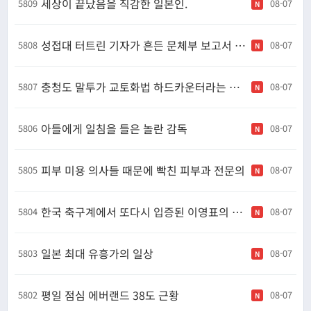
세상이 끝났음을 직감한 일본인.
5809
08-07
N
성접대 터트린 기자가 흔든 문체부 보고서 조사결과 확대캡쳐
5808
08-07
N
충청도 말투가 교토화법 하드카운터라는 얘기
5807
08-07
N
아들에게 일침을 들은 놀란 감독
5806
08-07
N
피부 미용 의사들 때문에 빡친 피부과 전문의
5805
08-07
N
한국 축구계에서 또다시 입증된 이영표의 명언
5804
08-07
N
일본 최대 유흥가의 일상
5803
08-07
N
평일 점심 에버랜드 38도 근황
5802
08-07
N