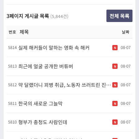
3페이지 게시글 목록
전체 목록
(5,844건)
제목
번호
날짜
실제 해커들이 말하는 영화 속 해커
5814
08-07
N
최근에 얼굴 공개한 버튜버
5813
08-07
N
약 달랬더니 꾀병 취급, 노동자 쓰러트린 진짜 주범.
5812
08-07
N
한국의 새로운 그늘막
5811
08-07
N
형부가 충청도 사람인데
5810
08-07
N