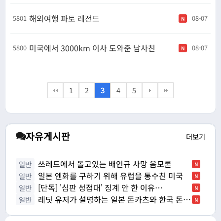
해외여행 파토 레전드
5801
08-07
N
미국에서 3000km 이사 도와준 남사친
5800
08-07
N
1
2
3
4
5
자유게시판
더보기
쓰레드에서 돌고있는 배인규 사망 음모론
일반
N
일본 엔화를 구하기 위해 유럽을 통수친 미국
일반
N
[단독] '심판 성접대' 징계 안 한 이유…
일반
N
레딧 유저가 설명하는 일본 돈카츠와 한국 돈까
일반
N
스의 차…