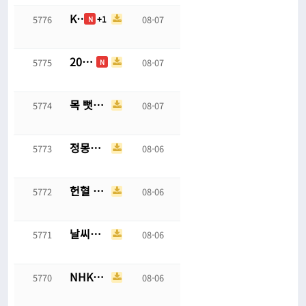
KBS에서 측정한 서울 도심 온도
1
5776
08-07
N
2011년 ~ 2013년 당시 축구협회장
5775
08-07
N
목 뻣뻣한 가수들이 보고 배워야할 가수 이승철 마인드.jpg
5774
08-07
정몽규 취임 후 업적
5773
08-06
헌혈 야구 먹튀 논란
5772
08-06
날씨가 덥긴 덥나보네요 ㅠㅠ
5771
08-06
NHK가 공개한 구마모토 지진 당시 수술실의 긴박한 모습
5770
08-06