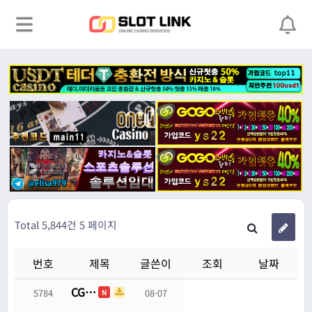
Total 5,844건
5 페이지
번호
제목
글쓴이
조회
날짜
CG 미사용의 극에 달한 놀란
5784
08-07
N