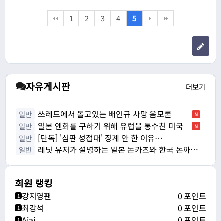
1
2
3
4
5
자유게시판
더보기
쓰레드에서 돌고있는 배인규 사망 음모론
일반
N
일본 엔화를 구하기 위해 유럽을 통수친 미국
일반
N
[단독] '심판 성접대' 징계 안 한 이유…
일반
레딧 유저가 설명하는 일본 돈카츠와 한국 돈까스
일반
의 차…
회원 랭킹
강지영팬
0 포인트
1
최강석
0 포인트
1
Ajaj
0 포인트
1