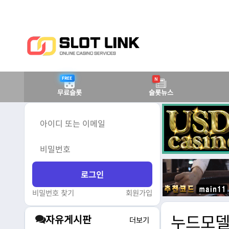
FREE
N
무료슬롯
슬롯뉴스
비밀번호 찾기
회원가입
누드모델
자유게시판
더보기