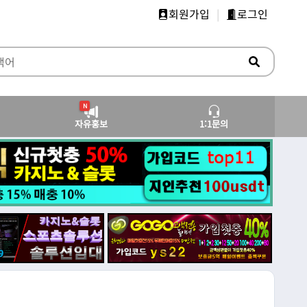
회원가입
|
로그인
N
자유홍보
1:1문의