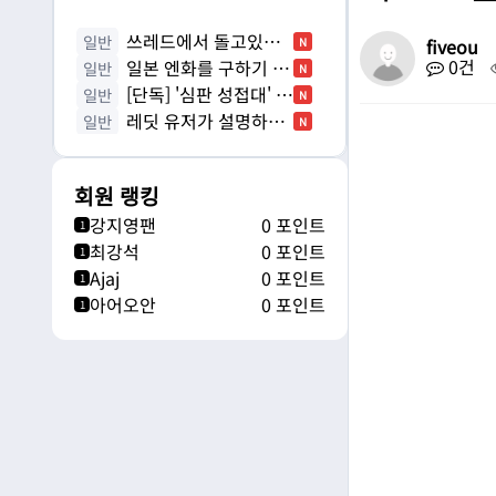
쓰레드에서 돌고있는
일반
N
fiveou
0건
배인규 사망 음모론
일본 엔화를 구하기 위
일반
N
해 유럽을 통수친 미국
[단독] '심판 성접대' 징
일반
N
계 안 한 이유…
레딧 유저가 설명하는
일반
N
일본 돈카츠와 한국 돈까스의
차…
회원 랭킹
강지영팬
0 포인트
1
최강석
0 포인트
1
Ajaj
0 포인트
1
아어오안
0 포인트
1