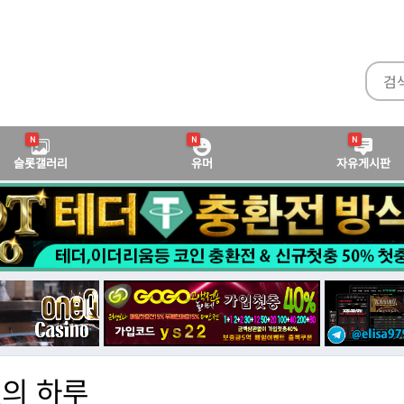
N
N
N
슬롯갤러리
유머
자유게시판
의 하루