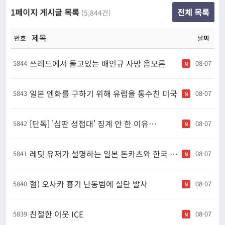
1페이지 게시글 목록
전체 목록
(5,844건)
제목
번호
날짜
쓰레드에서 돌고있는 배인규 사망 음모론
5844
08-07
N
일본 엔화를 구하기 위해 유럽을 통수친 미국
5843
08-07
N
[단독] '심판 성접대' 징계 안 한 이유…
5842
08-07
N
레딧 유저가 설명하는 일본 돈카츠와 한국 돈까스의 차이
5841
08-07
N
혐) 오사카 흉기 난동범에 실탄 발사
5840
08-07
N
친절한 이웃 ICE
5839
08-07
N