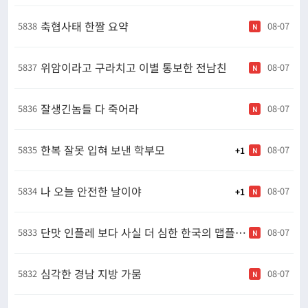
축협사태 한짤 요약
5838
08-07
N
위암이라고 구라치고 이별 통보한 전남친
5837
08-07
N
잘생긴놈들 다 죽어라
5836
08-07
N
한복 잘못 입혀 보낸 학부모
5835
08-07
1
N
나 오늘 안전한 날이야
5834
08-07
1
N
단맛 인플레 보다 사실 더 심한 한국의 맵플레이션
5833
08-07
N
심각한 경남 지방 가뭄
5832
08-07
N