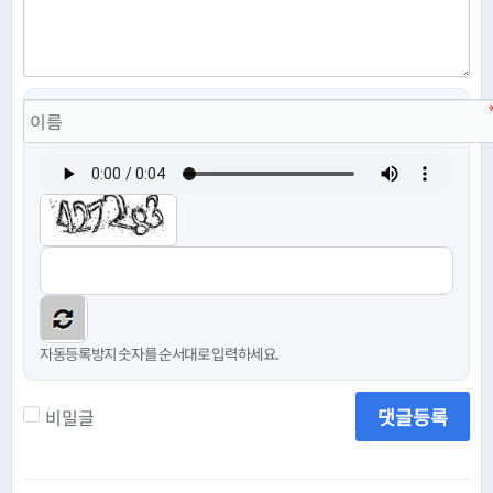
자동등록방지 숫자를 순서대로 입력하세요.
댓글등록
비밀글