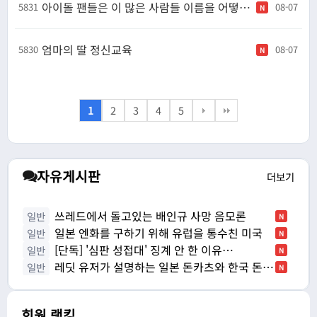
아이돌 팬들은 이 많은 사람들 이름을 어떻게 다 외우냐
5831
08-07
N
엄마의 딸 정신교육
5830
08-07
N
1
2
3
4
5
자유게시판
더보기
쓰레드에서 돌고있는 배인규 사망 음모론
일반
N
일본 엔화를 구하기 위해 유럽을 통수친 미국
일반
N
[단독] '심판 성접대' 징계 안 한 이유…
일반
N
레딧 유저가 설명하는 일본 돈카츠와 한국 돈까
일반
N
스의 차…
회원 랭킹