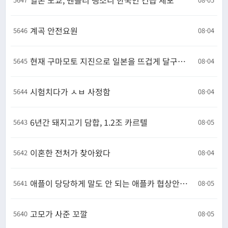
일본 도쿄, 벤틀리 뺑소니 한국인 긴급 체포
계곡 안전요원
5646
08-04
현재 구마모토 지진으로 일본을 뜨겁게 달구는 사건
5645
08-04
시험치다가 ㅅㅂ 사정함
5644
08-04
6년간 돼지고기 담합, 1.2조 카르텔
5643
08-05
이혼한 전처가 찾아왔다
5642
08-04
애플이 당당하게 말도 안 되는 애플카 협상안을 들이밀었던 이유
5641
08-05
고모가 사준 꼬깔
5640
08-05