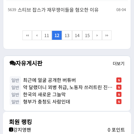
스티브 잡스가 재무쟁이들을 혐오한 이유
5639
08-04
11
12
13
14
15
자유게시판
더보기
최근에 얼굴 공개한 버튜버
일반
N
약 달랬더니 꾀병 취급, 노동자 쓰러트린 진짜
일반
N
주범.
한국의 새로운 그늘막
일반
N
형부가 충청도 사람인데
일반
N
회원 랭킹
강지영팬
0 포인트
1