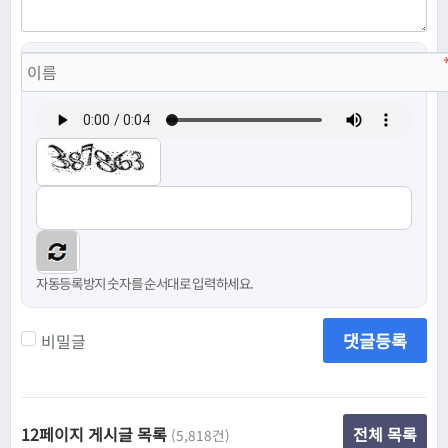
자동등록방지 숫자를 순서대로 입력하세요.
댓글등록
비밀글
12페이지 게시글 목록
전체 목록
(5,818건)