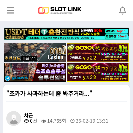
"조카가 사과하는데 좀 봐주거라..."
차근
0건
14,765회
26-02-19 13:31