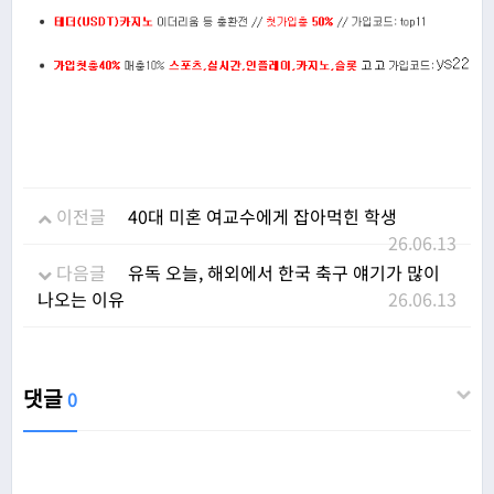
이전글
40대 미혼 여교수에게 잡아먹힌 학생
26.06.13
다음글
유독 오늘, 해외에서 한국 축구 얘기가 많이
나오는 이유
26.06.13
댓글
0